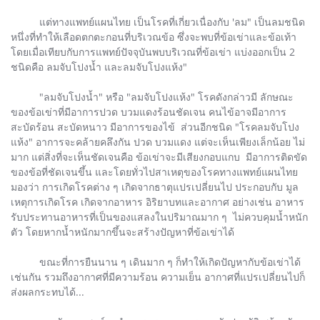
แต่ทางแพทย์แผนไทย เป็นโรคที่เกี่ยวเนื่องกับ 'ลม" เป็นลมชนิด
หนึ่งที่ทำให้เลือดตกตะกอนที่บริเวณข้อ ซึ่งจะพบที่ข้อเข่าและข้อเท้า
โดยเมื่อเทียบกับการแพทย์ปัจจุบันพบบริเวณที่ข้อเข่า แบ่งออกเป็น 2
ชนิดคือ ลมจับโปงน้ำ และลมจับโปงแห้ง"
"ลมจับโปงน้ำ" หรือ "ลมจับโปงแห้ง" โรคดังกล่าวมี ลักษณะ
ของข้อเข่าที่มีอาการปวด บวมแดงร้อนชัดเจน คนไข้อาจมีอาการ
สะบัดร้อน สะบัดหนาว มีอาการของไข้ ส่วนอีกชนิด "โรคลมจับโปง
แห้ง" อาการจะคล้ายคลึงกัน ปวด บวมแดง แต่จะเห็นเพียงเล็กน้อย ไม่
มาก แต่สิ่งที่จะเห็นชัดเจนคือ ข้อเข่าจะมีเสียงกอบแกบ มีอาการติดขัด
ของข้อที่ชัดเจนขึ้น และโดยทั่วไปสาเหตุของโรคทางแพทย์แผนไทย
มองว่า การเกิดโรคต่าง ๆ เกิดจากธาตุแปรเปลี่ยนไป ประกอบกับ มูล
เหตุการเกิดโรค เกิดจากอาหาร อิริยาบทและอากาศ อย่างเช่น อาหาร
รับประทานอาหารที่เป็นของแสลงในปริมาณมาก ๆ ไม่ควบคุมน้ำหนัก
ตัว โดยหากน้ำหนักมากขึ้นจะสร้างปัญหาที่ข้อเข่าได้
ขณะที่การยืนนาน ๆ เดินมาก ๆ ก็ทำให้เกิดปัญหากับข้อเข่าได้
เช่นกัน รวมถึงอากาศที่มีความร้อน ความเย็น อากาศที่แปรเปลี่ยนไปก็
ส่งผลกระทบได้...