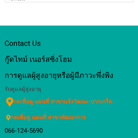
Contact Us
กู๊ดไทม์ เนอร์สซิ่งโฮม
การดูแลผู้สูงอายุหรือผู้มีภาวะพึ่งพิง
รับดูแลผู้สูงอายุ
กดเพื่อดู แผนที่ สาขาแจ้งวัฒนะ-ปากเกร็ด
กดเพื่อดู แผนที่ สาขาพัฒนาการ
066-124-5690