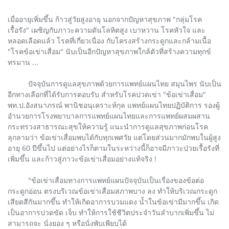
เมื่ออายุเพิ่มขึ้น ก้าวสู่วัยสูงอายุ นอกจากปัญหาสุขภาพ "กลุ่มโรค
เรื้อรัง" เผชิญกับภาวะความดันโลหิตสูง เบาหวาน โรคหัวใจ และ
หลอดเลือดแล้ว โรคที่เกี่ยวเนื่อง กับโครงสร้างกระดูกและกล้ามเนื้อ
"โรคข้อเข่าเสื่อม" นับเป็นอีกปัญหาสุขภาพใกล้ตัวที่สร้างความทุกข์
ทรมาน ...
ปัจจุบันการดูแลสุขภาพด้วยการแพทย์แผนไทย สมุนไพร นับเป็น
อีกทางเลือกที่ได้รับการตอบรับ สำหรับโรคปวดเข่า "ข้อเข่าเสื่อม"
พท.ป.อังสนาภรณ์ พานิชอนุเคราะห์กุล แพทย์แผนไทยปฏิบัติการ รองผู้
อำนวยการโรงพยาบาลการแพทย์แผนไทยและการแพทย์ผสมผสาน
กระทรวงสาธารณะสุขให้ความรู้ แนะนำการดูแลสุขภาพก่อนโรค
ลุกลามว่า ข้อเข่าเสื่อมพบได้กับทุกเพศวัย แต่โดยส่วนมากมักพบในผู้สูง
อายุ 60 ปีขึ้นไป แต่อย่างไรก็ตามในระหว่างนี้ก็อาจมีภาวะป่วยเรื้อรังที่
เพิ่มขึ้น และก้าวสู่ภาวะข้อเข่าเสื่อมอย่างแท้จริง !
"ข้อเข่าเสื่อมทางการแพทย์แผนปัจจุบันเป็นเรื่องของข้อต่อ
กระดูกอ่อน ตรงบริเวณข้อเข่าเสื่อมสภาพบาง ลง ทำให้บริเวณกระดูก
เสียดสีกันมากขึ้น ทำให้เกิดอาการบวมแดง น้ำในข้อเข่ามีมากขึ้น เกิด
เป็นอาการปวดขัด เจ็บ ทำให้การใช้ชีวิตประจำวันลำบากเพิ่มขึ้น ไม่
สามารถจะ นั่งยอง ๆ หรือนั่งพับเพียบได้