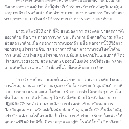
การรักษาแพทย์จะทำการตรวจอาการและซักประวัติ พร้อมกับ
สังเกตอาการของผู้ป่วย ทั้งนี้ผู้ป่วยที่เข้ารับการรักษาในปัจจุบันพบผู้สูง
อายุป่วยด้วยโรคข้อเข้าเสื่อมจำนวนมาก และนอกจากการรักษาด้วยยา
ทางเวชกรรมแผนไทย ยังใช้การนวดเป็นการรักษาแบบองค์รวม
ยาสมุนไพรที่ใช้ อาทิ ขี้ผึ้ง ยาหม่อง ฯลฯ สรรพคุณช่วยลดการตึง
ของกล้ามเนื้อ บรรเทาอาการปวด ขณะที่ยาทานมีหลายตัวยาสมุนไพร
ช่วยคลายกล้ามเนื้อ ลดอาการเกร็งของกล้ามเนื้อ นอกจากนี้ใช้วิธีการ
พอกยาสมุนไพรร่วมด้วย ฯลฯ จากการศึกษา การรักษาจับโปงน้ำด้วย
การแพทย์แผนไทย สมุนไพร พบการเปลี่ยนแปลงภายใน 2 สัปดาห์ โดย
มีรายงานวิจัยรองรับ ส่วนลักษณะของจับโปงแห้ง อาจใช้ระยะเวลาที่
นานเพิ่มขึ้นประมาณ 1-2 เดือนขึ้นไปจึงจะเห็นผลการรักษา
"การรักษาด้วยการแพทย์แผนไทยสามารถช่วย ประคับประคอง
ก่อนโรคลุกลามและทวีความรุนแรงขึ้น โดยเฉพาะ "กลุ่มเสี่ยง" จากที่
อาการเข่าบวม หากละเลยไม่รับการรักษาอาจทำให้เข่าผิดรูป เข่าโต
ขึ้น ไม่สามารถเดินไปไกล ๆ ได้ หรือนั่งพับเพียบได้ หรือไม่สามารถ
ปฏิบัติกิจวัติประจำวัน เพราะมีอาการปวดเข่าเข้ามาบั่นทอนการ
ป้องกันดูแลสุขภาพนับแต่เบื้องต้น ก่อนเข้าสู่กลุ่มเสี่ยงจึงเป็นสิ่งสำคัญ
อย่างยิ่ง แต่อย่างไรก็ตามเมื่อเป็นโรค การเข้ารับการรักษาก็จะช่วยให้
คุณภาพชีวิตผู้ป่วยดีขึ้น มีความสุขและอยู่กับโรคได้โดยไม่วิตกกังวล"